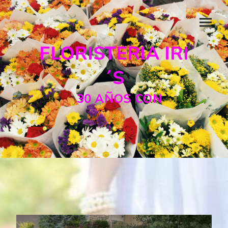
FLORISTERIA IRI
´S
30 AÑOS CON
SUS CLIENTES