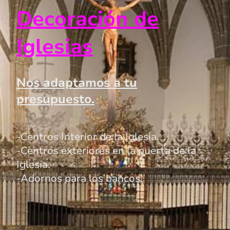
Decoración de
Iglesias
Nos adaptamos a tu
presupuesto.
-Centros Interior de la Iglesia.
-Centros exteriores en la puerta de la
Iglesia.
-Adornos para los bancos.